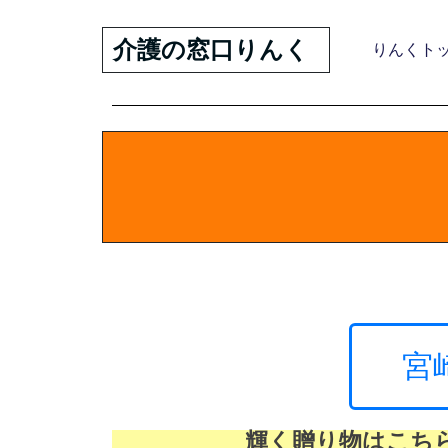
介護の窓口りんく
りんくト
宮
輝く贈り物はこち