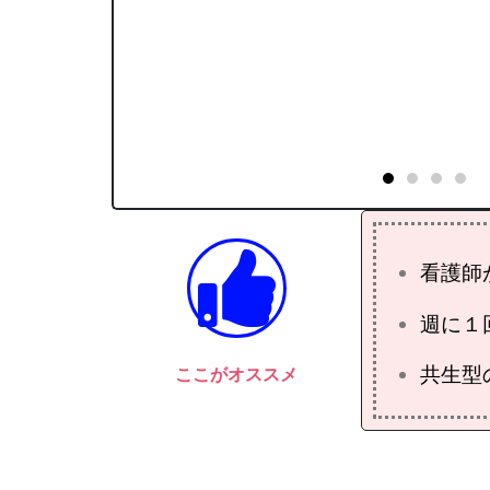
看護師
週に１
共生型
ここがオススメ