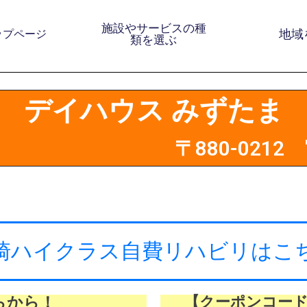
施設やサービスの種
地域
ップページ
類を選ぶ
デイハウス みずたま
〒880-021
崎ハイクラス自費リハビリはこ
らから！
【クーポンコード