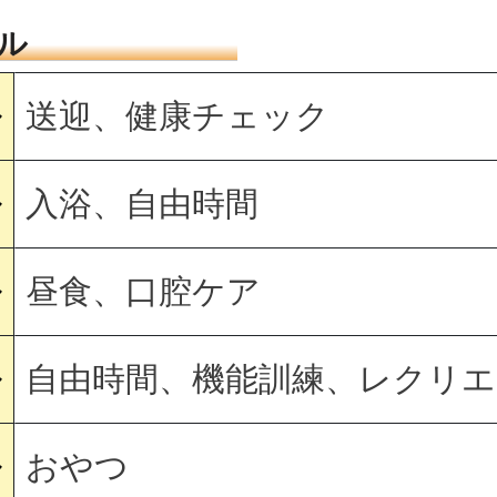
ル
送迎、健康チェック
〜
入浴、自由時間
〜
昼食、口腔ケア
〜
自由時間、機能訓練、レクリ
〜
おやつ
〜