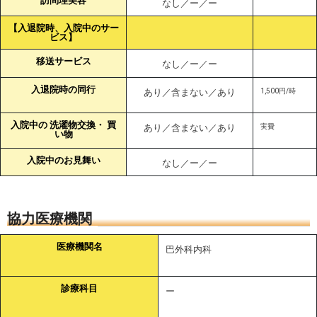
訪問理美容
なし／ー／ー
【入退院時、入院中のサー
ビス】
移送サービス
なし／ー／ー
入退院時の同行
あり／含まない／あり
1,500円/時
入院中の 洗濯物交換・ 買
あり／含まない／あり
実費
い物
入院中のお見舞い
なし／ー／ー
協力医療機関
医療機関名
巴外科内科
診療科目
ー