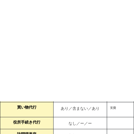
食事介助
あり／含む／なし
排泄介助
あり／含む／なし
おむつ代実費
一般浴介助・清拭
なし／ー／ー
特殊介助
なし／ー／ー
身辺介助 （移動、着替え
あり／含む／なし
等）
【生活サービス】
居室清掃
あり／含む／なし
日常の洗濯
あり／含む／なし
買い物代行
あり／含まない／あり
実費
役所手続き代行
なし／ー／ー