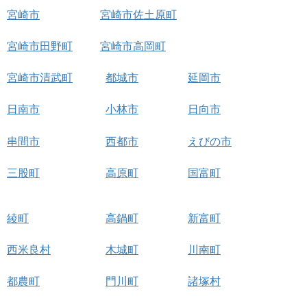
宮崎市
宮崎市佐土原町
宮崎市田野町
宮崎市高岡町
宮崎市清武町
都城市
延岡市
日南市
小林市
日向市
串間市
西都市
えびの市
三股町
高原町
国富町
綾町
高鍋町
新富町
西米良村
木城町
川南町
都農町
門川町
諸塚村