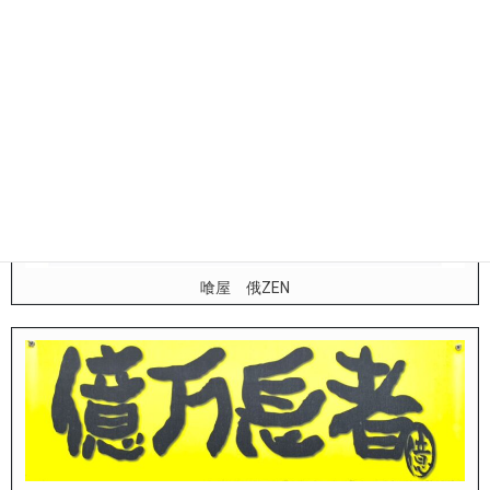
relaxation salon Mai
喰屋 俄ZEN