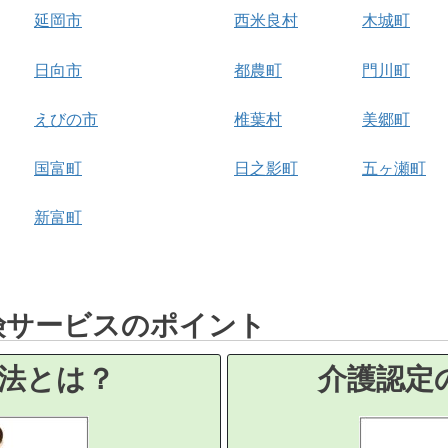
延岡市
西米良村
木城町
日向市
都農町
門川町
えびの市
椎葉村
美郷町
国富町
日之影町
五ヶ瀬町
新富町
険サービスのポイント
法とは？
介護認定