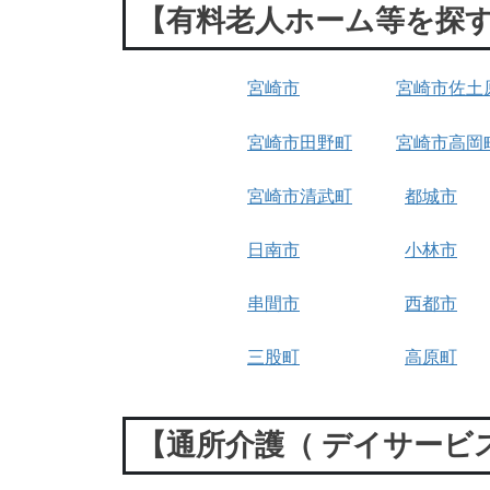
【有料老人ホーム等を探
宮崎市
宮崎市佐土
宮崎市田野町
宮崎市高岡
宮崎市清武町
都城市
日南市
小林市
串間市
西都市
三股町
高原町
【通所介護（ デイサービ