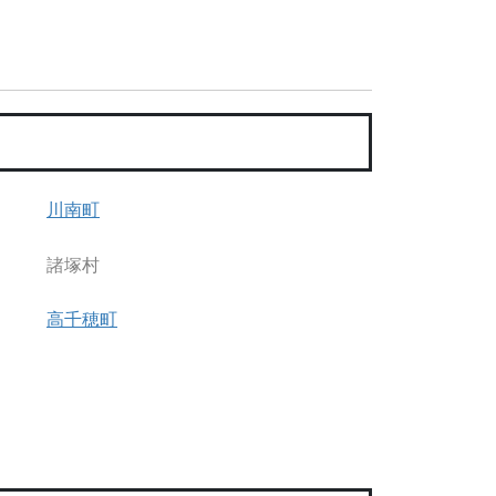
川南町
諸塚村
高千穂町