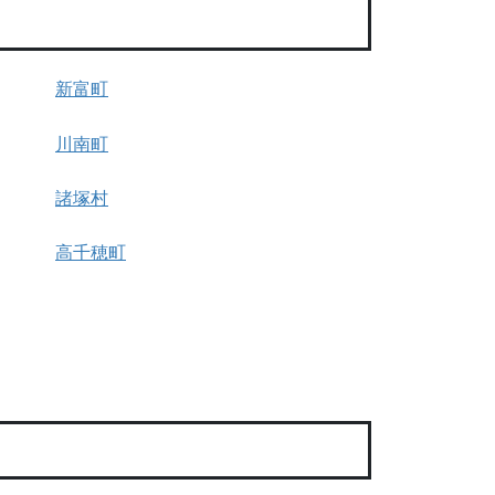
新富町
川南町
諸塚村
高千穂町