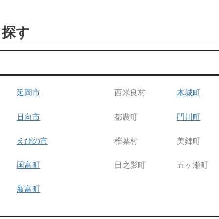
ら探す
】
延岡市
西米良村
木城町
日向市
都農町
門川町
えびの市
椎葉村
美郷町
国富町
日之影町
五ヶ瀬町
新富町