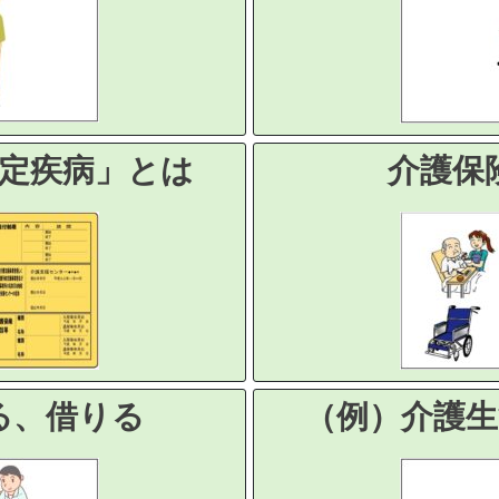
定疾病」とは
介護保
る、借りる
（例）介護