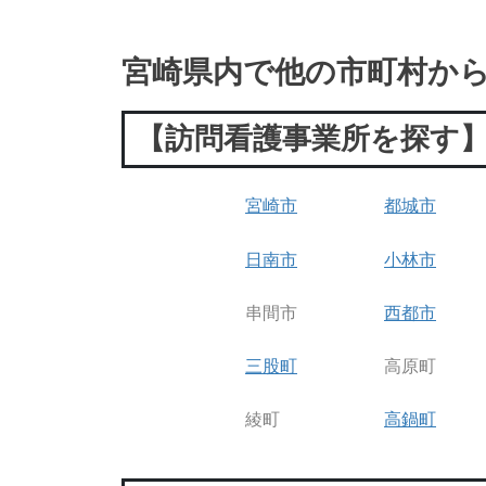
宮崎県内で他の市町村か
【訪問看護事業所を探す
宮崎市
都城市
日南市
小林市
串間市
西都市
三股町
高原町
綾町
高鍋町