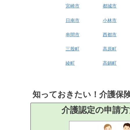
宮崎市
都城市
日南市
小林市
串間市
西都市
三股町
高原町
綾町
高鍋町
知っておきたい！介護保
介護認定の申請方