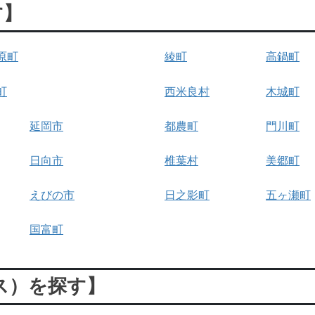
す】
原町
綾町
高鍋町
町
西米良村
木城町
延岡市
都農町
門川町
日向市
椎葉村
美郷町
えびの市
日之影町
五ヶ瀬町
国富町
ス）を探す】