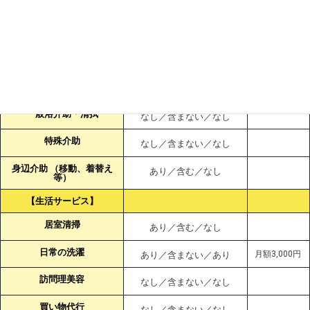
ビス
サービス名
有無／月額利用料に含む／
別途料金・
別途費用徴収
備考
食事介助
あり／含む／なし
排泄介助
あり／含む／なし
一般浴介助・清拭
なし／含まない／なし
特殊介助
なし／含まない／なし
身辺介助 （移動、着替え
あり／含む／なし
等）
【生活サービス】
居室清掃
あり／含む／なし
日常の洗濯
月額3,000円
あり／含まない／あり
訪問理美容
なし／含まない／なし
買い物代行
なし／含まない／なし