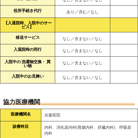
役所手続き代行
あり／含む／なし
【入退院時、入院中のサー
ビス】
移送サービス
なし／含まない／なし
入退院時の同行
なし／含まない／なし
入院中の 洗濯物交換・ 買
なし／含まない／なし
い物
入院中のお見舞い
なし／含まない／なし
協力医療機関
医療機関名
吉森医院
診療科目
内科、消化器内科(胃腸内科、肝臓内科)、呼吸器
内科