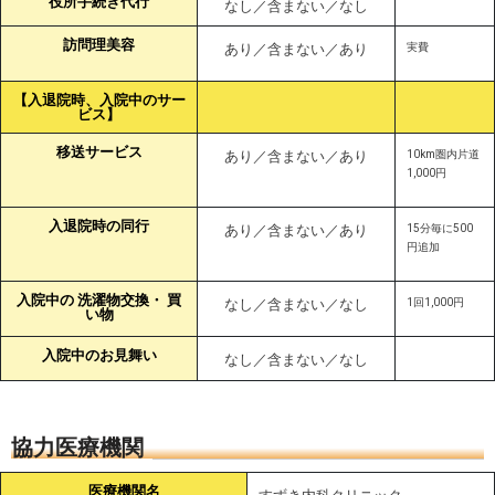
役所手続き代行
なし／含まない／なし
訪問理美容
あり／含まない／あり
実費
【入退院時、入院中のサー
ビス】
移送サービス
あり／含まない／あり
10km圏内片道
1,000円
入退院時の同行
あり／含まない／あり
15分毎に500
円追加
入院中の 洗濯物交換・ 買
なし／含まない／なし
1回1,000円
い物
入院中のお見舞い
なし／含まない／なし
協力医療機関
医療機関名