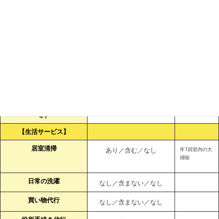
食事介助
あり／含む／なし
排泄介助
あり／含まない／あり
料金規定あり
一般浴介助・清拭
あり／含まない／あり
料金規定あり
特殊介助
あり／含まない／あり
料金規定あり
身辺介助 （移動、着替え
ー／ー／ー
等）
【生活サービス】
居室清掃
あり／含む／なし
年1回室内の大
掃除
日常の洗濯
なし／含まない／なし
買い物代行
なし／含まない／なし