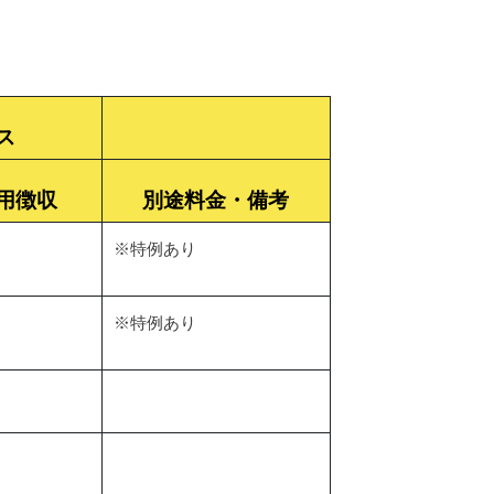
ス
用徴収
別途料金・備考
※特例あり
※特例あり