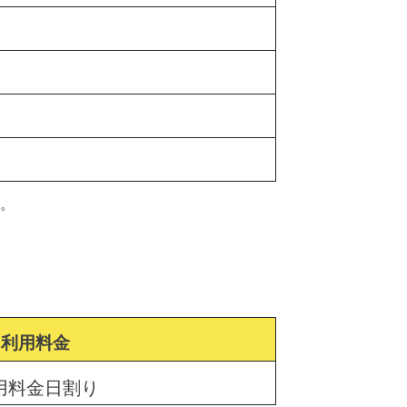
。
利用料金
用料金日割り