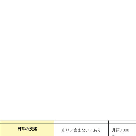
個別選択による介護サービス等の一覧
【介護サービス】
個別利用料で実施するサー
ビス
サービス名
有無／月額利用料に含む／
別途料金・
別途費用徴収
備考
食事介助
あり／含む／なし
排泄介助
あり／含む／なし
一般浴介助・清拭
あり／含まない／なし
特殊介助
なし／含まない／なし
身辺介助 （移動、着替え
あり／含む／なし
等）
【生活サービス】
居室清掃
あり／含む／なし
日常の洗濯
あり／含まない／あり
月額3,000