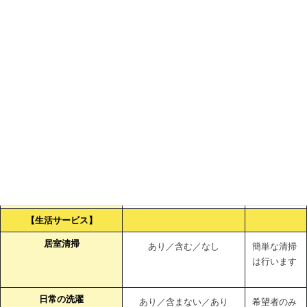
【介護サービス】
個別利用料で実施するサー
ビス
サービス名
有無／月額利用料に含む／
別途料金・
別途費用徴収
備考
食事介助
あり／含む／なし
排泄介助
あり／含む／なし
一般浴介助・清拭
あり／含む／なし
特殊介助
あり／含む／なし
身辺介助 （移動、着替え
あり／含む／なし
等）
【生活サービス】
居室清掃
あり／含む／なし
簡単な清掃
は行います
日常の洗濯
あり／含まない／あり
希望者のみ