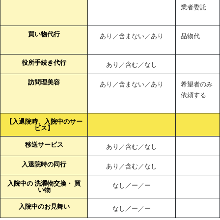
業者委託
買い物代行
あり／含まない／あり
品物代
役所手続き代行
あり／含む／なし
訪問理美容
あり／含まない／あり
希望者のみ
依頼する
【入退院時、入院中のサー
ビス】
移送サービス
あり／含む／なし
入退院時の同行
あり／含む／なし
入院中の 洗濯物交換・ 買
なし／ー／ー
い物
入院中のお見舞い
なし／ー／ー