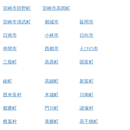
宮崎市田野町
宮崎市高岡町
宮崎市清武町
都城市
延岡市
日南市
小林市
日向市
串間市
西都市
えびの市
三股町
高原町
国富町
綾町
高鍋町
新富町
西米良村
木城町
川南町
都農町
門川町
諸塚村
椎葉村
美郷町
高千穂町