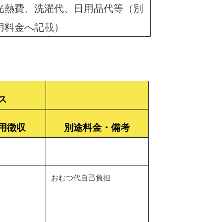
光熱費、洗濯代、日用品代等（別
用料金へ記載）
ス
用徴収
別途料金・備考
おむつ代自己負担