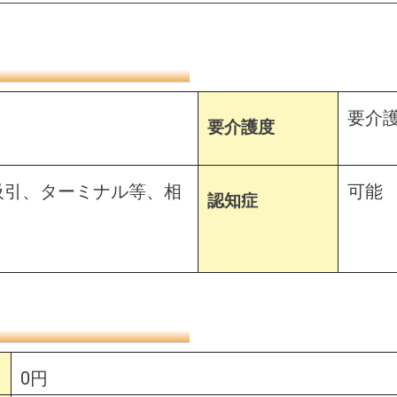
要介護
要介護度
吸引、ターミナル等、相
可能
認知症
0円