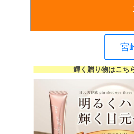
宮
輝く贈り物はこち