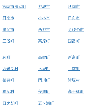
宮崎市清武町
都城市
延岡市
日南市
小林市
日向市
串間市
西都市
えびの市
三股町
高原町
国富町
綾町
高鍋町
新富町
西米良村
木城町
川南町
都農町
門川町
諸塚村
椎葉村
美郷町
高千穂町
日之影町
五ヶ瀬町