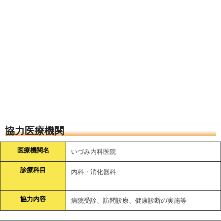
移送サービス
なし／含まない／なし
入退院時の同行
あり／含まない／あり
1,500円／時
入院中の 洗濯物交換・ 買
あり／含まない／あり
1,500円／時
い物
入院中のお見舞い
あり／含む／なし
協力医療機関
医療機関名
いづみ内科医院
診療科目
内科・消化器科
協力内容
病院受診、訪問診療、健康診断の実施等