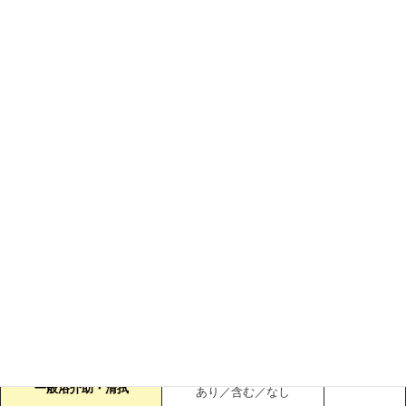
体験入居
内容
（ ○ ）あり （1泊2日）
（ ）なし
個別選択による介護サービス等の一覧
【介護サービス】
個別利用料で実施するサー
ビス
サービス名
有無／月額利用料に含む／
別途料金・
別途費用徴収
備考
食事介助
あり／含む／なし
排泄介助
あり／含む／なし
一般浴介助・清拭
あり／含む／なし