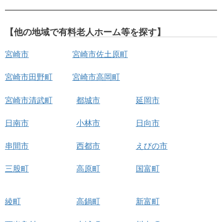
【他の地域で有料老人ホーム等を探す】
宮崎市
宮崎市佐土原町
宮崎市田野町
宮崎市高岡町
宮崎市清武町
都城市
延岡市
日南市
小林市
日向市
串間市
西都市
えびの市
三股町
高原町
国富町
綾町
高鍋町
新富町