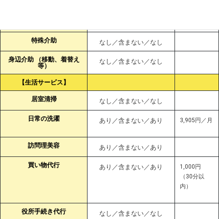
排泄介助
なし／含まない／なし
一般浴介助・清拭
なし／含まない／なし
特殊介助
なし／含まない／なし
身辺介助 （移動、着替え
なし／含まない／なし
等）
【生活サービス】
居室清掃
なし／含まない／なし
日常の洗濯
あり／含まない／あり
3,905円／月
訪問理美容
あり／含まない／あり
買い物代行
あり／含まない／あり
1,000円
（30分以
内）
役所手続き代行
なし／含まない／なし