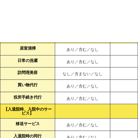
あり／含む／なし
特殊介助
なし／含まない／なし
身辺介助 （移動、着替え
あり／含む／なし
等）
【生活サービス】
居室清掃
あり／含む／なし
日常の洗濯
あり／含む／なし
訪問理美容
なし／含まない／なし
買い物代行
あり／含む／なし
役所手続き代行
あり／含む／なし
【入退院時、入院中のサー
ビス】
移送サービス
あり／含む／なし
入退院時の同行
あり／含む／なし