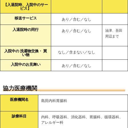
【入退院時、入院中のサー
ビス】
移送サービス
あり／含む／なし
入退院時の同行
あり／含む／なし
油津、吾田
周辺まで
入院中の 洗濯物交換・ 買
なし／含まない／なし
い物
入院中のお見舞い
あり／含む／なし
協力医療機関
医療機関名
島田内科胃腸科
診療科目
内科、呼吸器科、消化器科、胃腸科、循環器科、
アレルギー科