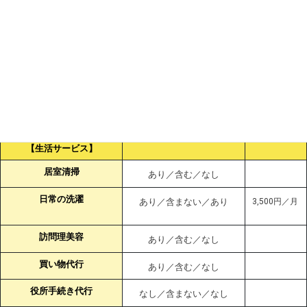
食事介助
あり／含む／なし
排泄介助
あり／含む／なし
一般浴介助・清拭
あり／含む／なし
特殊介助
なし／含まない／なし
身辺介助 （移動、着替え
あり／含む／なし
等）
【生活サービス】
居室清掃
あり／含む／なし
日常の洗濯
あり／含まない／あり
3,500円／月
訪問理美容
あり／含む／なし
買い物代行
あり／含む／なし
役所手続き代行
なし／含まない／なし