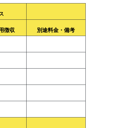
ス
用徴収
別途料金・備考