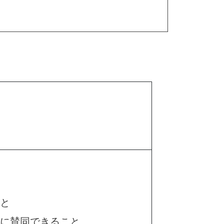
こと
針に賛同できること