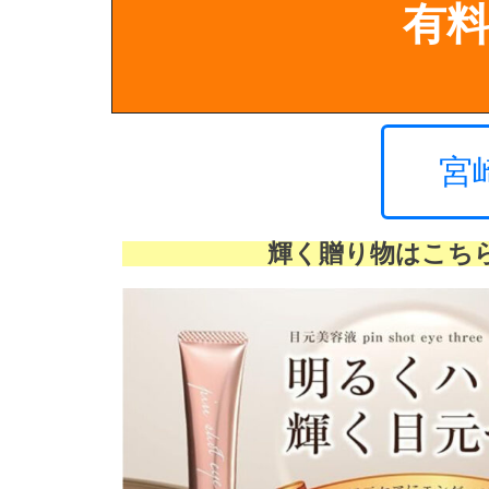
有
宮
輝く贈り物はこち